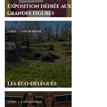
Exposition dédiée aux
grandes figures
féminines d’Espagne et
d’Amérique latine
3 mars
2 min de lecture
Les éco-délégués
plantent à Beaupré
12 févr.
1 min de lecture