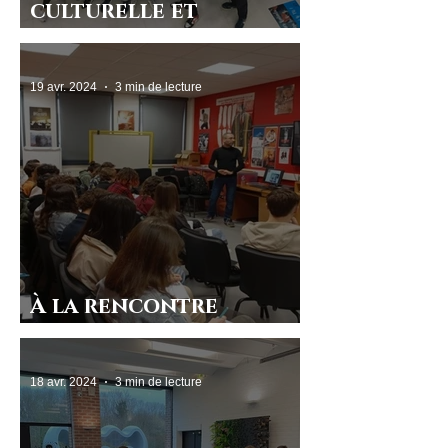
culturelle et
linguistique : un
voyage scolaire en
19 avr. 2024
3 min de lecture
Espagne grâce à
Erasmus+
À la rencontre
d’Ibrahim Cheaib
18 avr. 2024
3 min de lecture