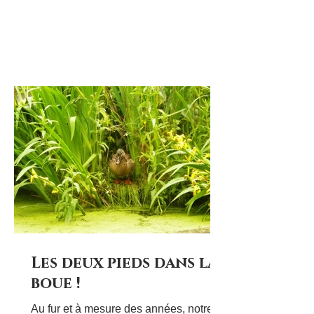
plantation d'arbres, nous avons eu
besoin de terreau ou de compost. Pour
ce faire, le lycée est en contrat avec :
Les Alchimistes est une entreprise qui
récolte les déchets alimentaires dans
les restaurants scolaires, les
restaurants d'entreprises, les hôpitaux,
etc, et qui les valorise en les
Les deux pieds dans la
boue !
Au fur et à mesure des années, notre