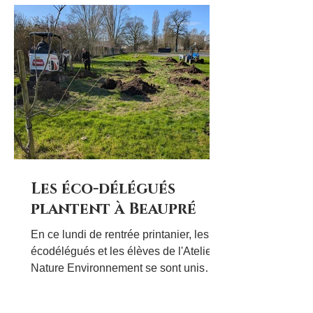
place dans les alvéoles. Ce nid a été
éventré suite à l'intervention des
pompiers. Les larves n'étant plus
nourries par
Les éco-délégués
plantent à Beaupré
En ce lundi de rentrée printanier, les
écodélégués et les élèves de l'Atelier
Nature Environnement se sont unis
pour planter des arbres au Lycée
Beaupré. Afin de pouvoir réaliser cette