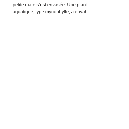
petite mare s’est envasée. Une plante
aquatique, type myriophylle, a envahit
l’espace tout comme les...
1
/
13