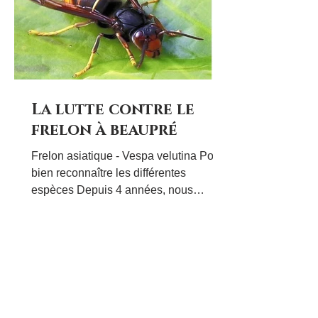
La lutte contre le
frelon à beaupré
Frelon asiatique - Vespa velutina Pour
bien reconnaître les différentes
espèces Depuis 4 années, nous
subissons l'invasion des frelons
asiatiques au Lycée Beaupré. Les
abeilles de notre rucher en sont donc
les victimes. Nid de frelons asiatiques
installé dans le lycée Sur cette photo,
on peut apercevoir l'intérieur du nid
ainsi que des larves de frelons en