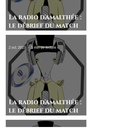
La radio d'Amalthée :
le débrief du match
France-Italie
2 oct. 2023
1 min de lecture
La radio d'Amalthée :
le débrief du match
France-Namibie