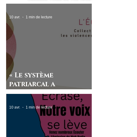
10 avr.
1 min de lecture
« Le système
patriarcal a
longtemps couvert et
légitimé les violences
10 avr.
1 min de lecture
faites aux femmes »