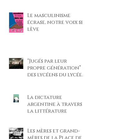
et légitimé les
violences faites aux
Le masculinisme
femmes »
écrase, notre voix se
lève
“Jugés par leur
propre génération” :
des lycéens du lycée
Beaupré montent sur
scène pour un procès
climatique
La dictature
percutant
argentine à travers
la littérature
Les mères et grand-
mères de la Place de