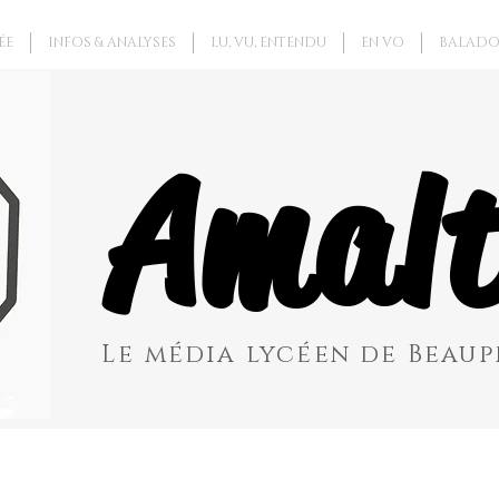
ÉE
INFOS & ANALYSES
LU, VU, ENTENDU
EN VO
BALADO
Amalt
Le média lycéen de Beaupr