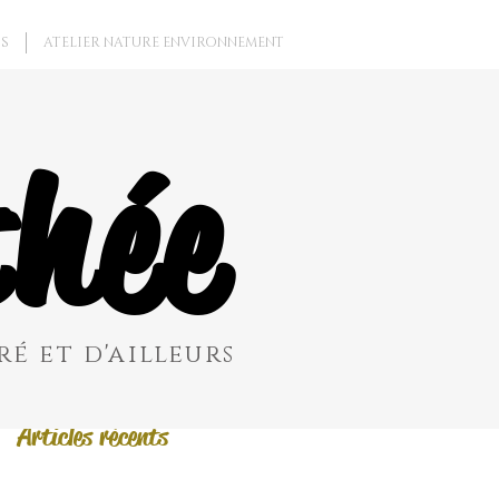
S
ATELIER NATURE ENVIRONNEMENT
Posts à l'affiche
hée
Revenez bientôt
Dès que de
nouveaux posts
seront publiés,
vous les verrez ici.
é et d'ailleurs
Articles récents