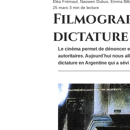
Eléa Frémaut, Naowen Dubus, Emma Bill
25 mars
3 min de lecture
Filmograp
dictature
Le cinéma permet de dénoncer et 
autoritaires. Aujourd’hui nous all
dictature en A
rgentine
 qui a 
sévi 