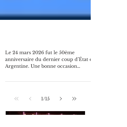
FOCUS HISTORIQUE SUR LA
DICTATURE FRANQUISTE
Le 24 mars 2026 fut le 50ème
anniversaire du dernier coup d’État en
Argentine. Une bonne occasion
d’établir un lien entre la dictature
argentine de 1976-1983 et la dictature
espagnole de 1939-75. C’est pour cela
que nous allons donc faire un point
1
/
15
sur la dictature franquiste dès le coup
d’état de 1936, à la guerre civile et la
mort du dictateur Francisco Franco