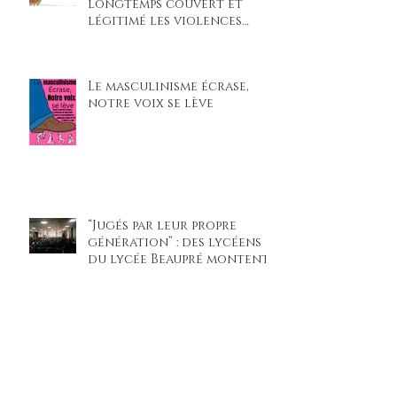
longtemps couvert et
légitimé les violences
faites aux femmes »
Le masculinisme écrase,
notre voix se lève
“Jugés par leur propre
génération” : des lycéens
du lycée Beaupré montent
sur scène pour un procès
climatique percutant
La dictature argentine à
travers la littérature