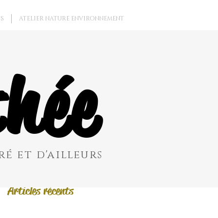
S
ATELIER NATURE ENVIRONNEMENT
Posts à l'affiche
hée
Revenez bientôt
Dès que de
nouveaux posts
seront publiés,
vous les verrez ici.
é et d'ailleurs
Articles récents