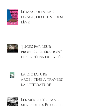
et légitimé les
violences faites aux
Le masculinisme
femmes »
écrase, notre voix se
lève
“Jugés par leur
propre génération” :
des lycéens du lycée
Beaupré montent sur
scène pour un procès
climatique
La dictature
percutant
argentine à travers
la littérature
Les mères et grand-
mères de la Place de