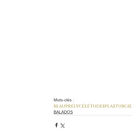
Mots-clés :
beaupré
lycée
études
plasturgie
BALADOS