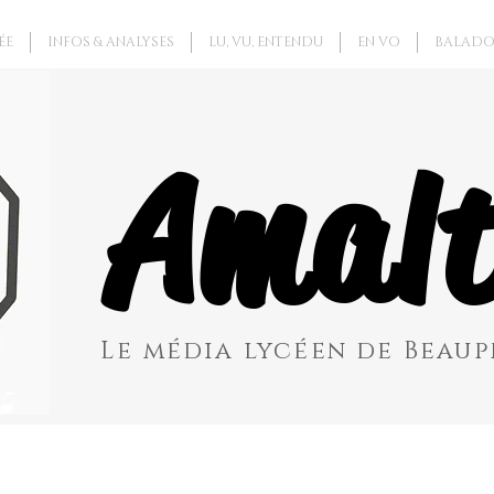
ÉE
INFOS & ANALYSES
LU, VU, ENTENDU
EN VO
BALADO
Amalt
Le média lycéen de Beaupr