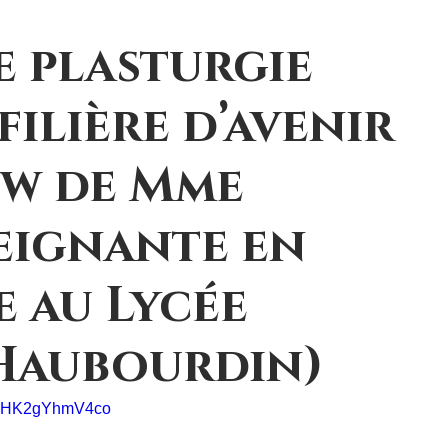
re plasturgie
filière d’avenir
iew de Mme
seignante en
e au Lycée
Haubourdin)
?v=HK2gYhmV4co