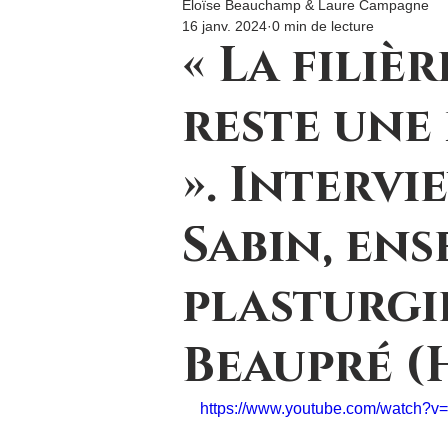
Eloïse Beauchamp & Laure Campagne
16 janv. 2024
0 min de lecture
« La filiè
reste une 
». Interv
Sabin, en
plasturgi
Beaupré (
https://www.youtube.com/watch