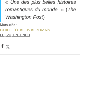
«
 Une des plus belles histoires 
romantiques du monde. 
» (
The 
Washington Post
)
Mots-clés :
cdi
lecture
livre
roman
LU, VU, ENTENDU
Articles récents
Journée parisienne pour les
spécialités HLP