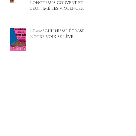
longtemps couvert et
légitimé les violences
faites aux femmes »
Le masculinisme écrase,
notre voix se lève
“Jugés par leur propre
génération” : des lycéens
du lycée Beaupré montent
sur scène pour un procès
climatique percutant
La dictature argentine à
travers la littérature