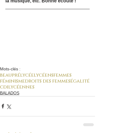
la musique, etc. Bonne écoute !
Mots-clés :
beaupré
lycée
lycéens
femmes
féminisme
droits des femmes
égalité
cdi
lycéennes
BALADOS