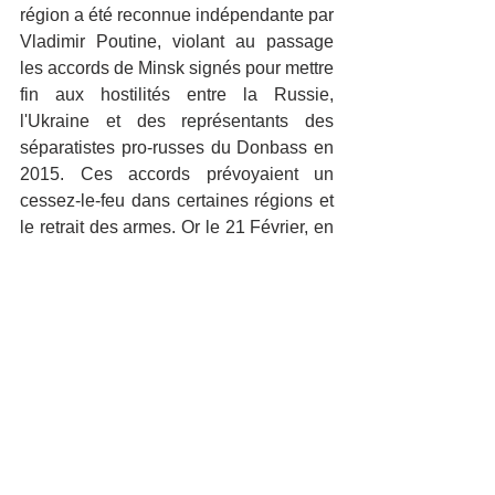
région a été reconnue indépendante par 
Vladimir Poutine, violant au passage 
les accords de Minsk signés pour mettre 
fin aux hostilités entre la Russie, 
l'Ukraine et des représentants des 
séparatistes pro-russes du Donbass en 
2015. Ces accords prévoyaient un 
cessez-le-feu dans certaines régions et 
le retrait des armes. Or le 21 Février, en 
reconnaissant l'indépendance de ces 
deux pays, la Russie a enfreint ces 
accords.
La Crimée annexée par la Russie en 2014 