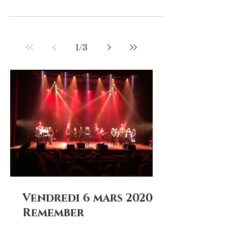
former les futurs acteurs de l’industrie
plastique. D’abord avec un BAC PRO «
Plastiques et...
1
/
3
Vendredi 6 mars 2020…