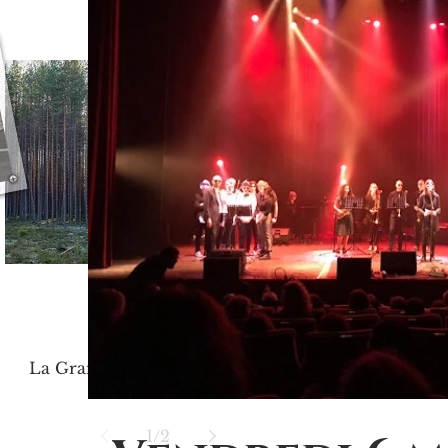
L'enfer sur Terre : la grande
Terreur en URSS
La Grande Terreur en URSS, 1937-
1938. Carte tirée du manuel
d'histoire Terminale (Hatier, 2020).
1
/
2
Né à Rostov de père diplomate russe