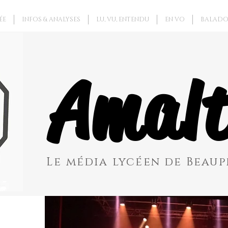
ÉE
INFOS & ANALYSES
LU, VU, ENTENDU
EN VO
BALADO
Amalt
Le média lycéen de Beaupr