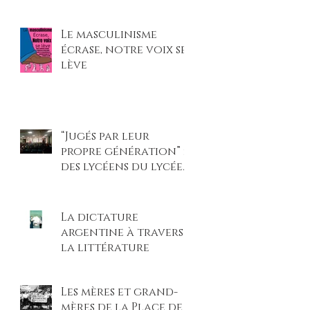
et légitimé les
violences faites aux
Le masculinisme
femmes »
écrase, notre voix se
lève
“Jugés par leur
propre génération” :
des lycéens du lycée
Beaupré montent sur
scène pour un procès
climatique
La dictature
percutant
argentine à travers
la littérature
Les mères et grand-
mères de la Place de