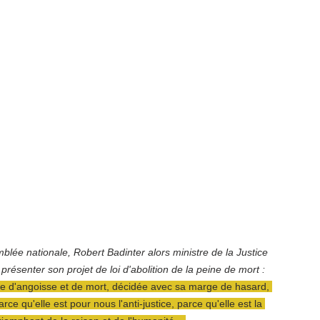
lée nationale, Robert Badinter alors ministre de la Justice 
résenter son projet de loi d'abolition de la peine de mort : 
tice d'angoisse et de mort, décidée avec sa marge de hasard, 
ce qu'elle est pour nous l'anti-justice, parce qu'elle est la 