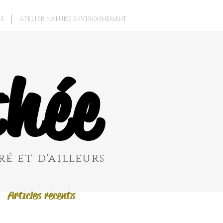
S
ATELIER NATURE ENVIRONNEMENT
Posts à l'affiche
hée
Revenez bientôt
Dès que de
nouveaux posts
seront publiés,
vous les verrez ici.
é et d'ailleurs
Articles récents