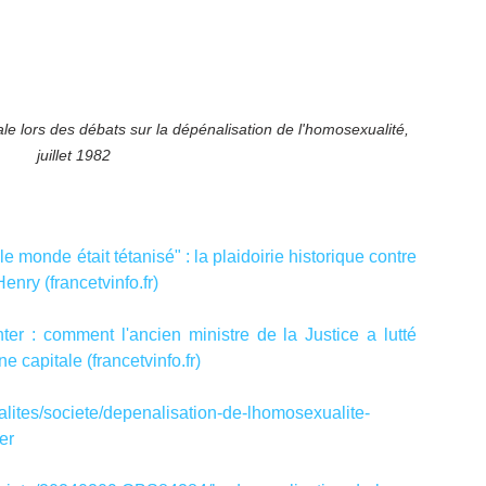
e lors des débats sur la dépénalisation de l'homosexualité, 
juillet 1982
e monde était tétanisé" : la plaidoirie historique contre 
Henry (
francetvinfo.fr
)
r : comment l'ancien ministre de la Justice a lutté 
ne capitale (
francetvinfo.fr
)
ualites/societe/depenalisation-de-lhomosexualite-
er