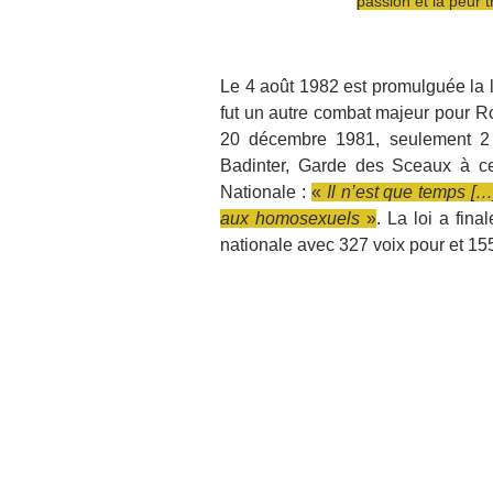
passion et la peur t
Le 4 août 1982 est promulguée la lo
fut un autre combat majeur pour Rob
20 décembre 1981, seulement 2 mo
Badinter, Garde des Sceaux à ce
Nationale : 
« 
Il n’est que temps […
aux homosexuels
 »
. La loi a fin
nationale avec 327 voix pour et 155