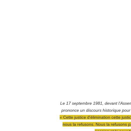
Le 17 septembre 1981, devant l'Assemb
prononce un discours historique pour p
« 
Cette justice d'élimination cette jus
nous la refusons.
Nous la refusons par