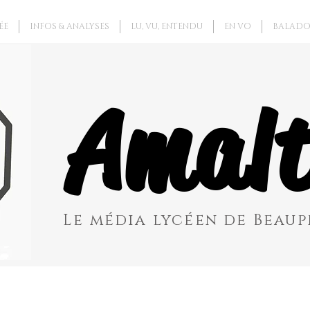
ÉE
INFOS & ANALYSES
LU, VU, ENTENDU
EN VO
BALADO
Amalt
Le média lycéen de Beaupr