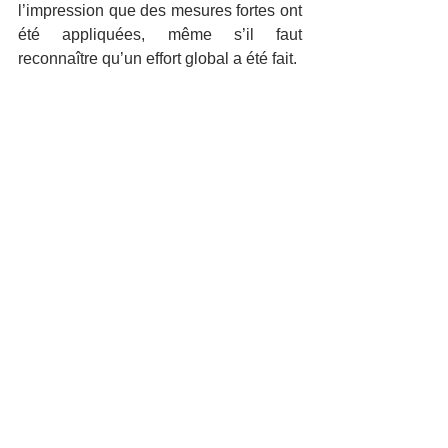
l’impression que des mesures fortes ont 
été appliquées, même s’il faut 
reconnaître qu’un effort global a été fait.
Conclusion
La COP 28 nous offre un accord très 
prometteur. Espérons que les mesures 
soient appliquées dans leur totalité, et 
continuons de nous mobiliser pour lutter 
contre l’inaction climatique !
Si tu veux aller plus loin, je te conseille 
ces sites :
Le site officiel de la COP 28 :