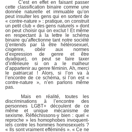
	C’est en effet en faisant passer 
cette classification binaire comme une 
donnée naturelle et immuable qu’on 
peut insulter les gens qui en sortent de 
« contre-nature » : pratique, on construit 
un petit club « des gens naturels » dont 
on peut choisir qui on exclut ! Et même 
en respectant à la lettre le schéma 
binaire qu’affectionne tant notre société 
(j’entends par là être hétérosexuel, 
cisgenre, obéir aux normes 
d’expression de genre et être 
dyadique), on peut se faire taxer 
d’inférieure si on a le malheur 
d’appartenir au genre féminin. Ah, merci 
le patriarcat ! Alors, si l’on va à 
l’encontre de ce schéma, si l’on est « 
contre-nature », n’en parlons même 
pas.
	Mais en réalité, toutes les 
discriminations à l’encontre des 
personnes LGBT+ découlent de ce 
même et unique mécanisme de 
sexisme. Réfléchissons-y bien : quel « 
reproche » les homophobes invoquent-
iels contre les hommes homosexuels ? 
« Ils sont vraiment efféminés ». « Ce ne 