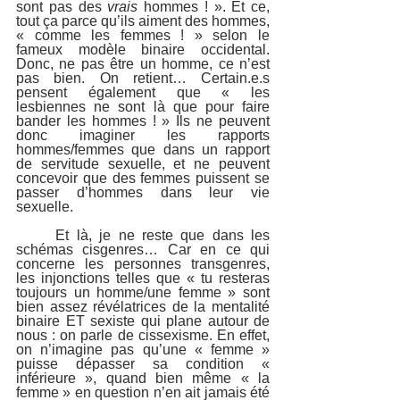
sont pas des 
vrais
 hommes ! ». Et ce, 
tout ça parce qu’ils aiment des hommes, 
« comme les femmes ! » selon le 
fameux modèle binaire occidental. 
Donc, ne pas être un homme, ce n’est 
pas bien. On retient… Certain.e.s 
pensent également que « les 
lesbiennes ne sont là que pour faire 
bander les hommes ! » Ils ne peuvent 
donc imaginer les rapports 
hommes/femmes que dans un rapport 
de servitude sexuelle, et ne peuvent 
concevoir que des femmes puissent se 
passer d’hommes dans leur vie 
sexuelle.
	Et là, je ne reste que dans les 
schémas cisgenres… Car en ce qui 
concerne les personnes transgenres, 
les injonctions telles que « tu resteras 
toujours un homme/une femme » sont 
bien assez révélatrices de la mentalité 
binaire ET sexiste qui plane autour de 
nous : on parle de cissexisme. En effet, 
on n’imagine pas qu’une « femme » 
puisse dépasser sa condition « 
inférieure », quand bien même « la 
femme » en question n’en ait jamais été 