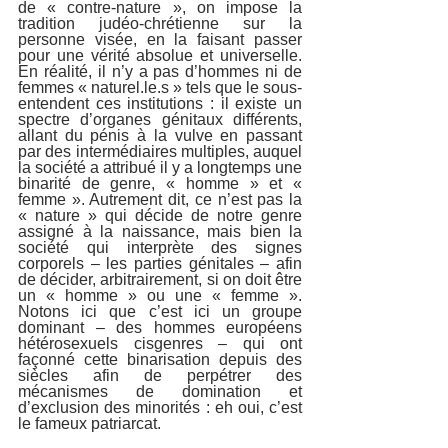
de « contre-nature », on impose la 
tradition judéo-chrétienne sur la 
personne visée, en la faisant passer 
pour une vérité absolue et universelle. 
En réalité, il n’y a pas d’hommes ni de 
femmes « naturel.le.s » tels que le sous-
entendent ces institutions : il existe un 
spectre d’organes génitaux différents, 
allant du pénis à la vulve en passant 
par des intermédiaires multiples, auquel 
la société a attribué il y a longtemps une 
binarité de genre, « homme » et « 
femme ». Autrement dit, ce n’est pas la 
« nature » qui décide de notre genre 
assigné à la naissance, mais bien la 
société qui interprète des signes 
corporels – les parties génitales – afin 
de décider, arbitrairement, si on doit être 
un « homme » ou une « femme ». 
Notons ici que c’est ici un groupe 
dominant – des hommes européens 
hétérosexuels cisgenres – qui ont 
façonné cette binarisation depuis des 
siècles afin de perpétrer des 
mécanismes de domination et 
d’exclusion des minorités : eh oui, c’est 
le fameux patriarcat.