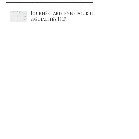
Journée parisienne pour les
spécialités HLP
FOCUS HISTORIQUE SUR LA
DICTATURE FRANQUISTE
La loi d’Amnistie : oublier
ou rendre justice ?
« Le système patriarcal a
longtemps couvert et
légitimé les violences