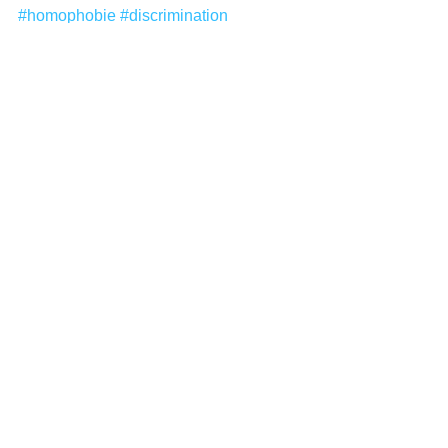
#homophobie
#discrimination
INFOS & ANALYSES
Articles récents
Journée parisienne pour les
spécialités HLP
FOCUS HISTORIQUE SUR LA
DICTATURE FRANQUISTE