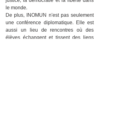
justice, la démocratie et la liberté dans 
le monde.
De plus, INOMUN n'est pas seulement 
une conférence diplomatique. Elle est 
aussi un lieu de rencontres où des 
élèves échangent et tissent des liens 
lors de ces trois jours. La preuve en est : 
nos élèves du lycée se sont fait des 
nouveaux amis. Et cette expérience les 
a beaucoup enrichis.
Cette conférence a donc un impact 
important sur les participants. C'est un 
événement inoubliable et qui fait 
grandir.
#inomun
#onu
#lycée
VIE DU LYCÉE