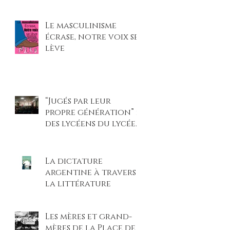
et légitimé les
violences faites aux
Le masculinisme
femmes »
écrase, notre voix se
lève
“Jugés par leur
propre génération” :
des lycéens du lycée
Beaupré montent sur
scène pour un procès
climatique
La dictature
percutant
argentine à travers
la littérature
Les mères et grand-
mères de la Place de