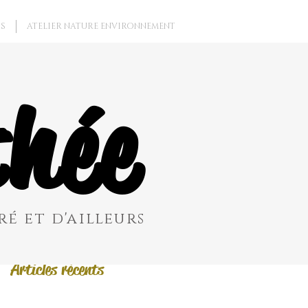
S
ATELIER NATURE ENVIRONNEMENT
Posts à l'affiche
hée
Revenez bientôt
Dès que de
nouveaux posts
seront publiés,
vous les verrez ici.
é et d'ailleurs
Articles récents