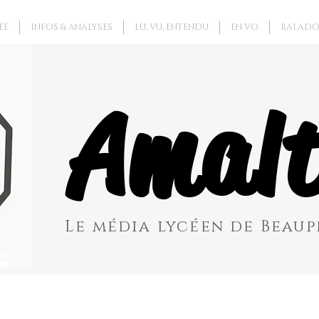
ÉE
INFOS & ANALYSES
LU, VU, ENTENDU
EN VO
BALADO
Amalt
Le média lycéen de Beaupr