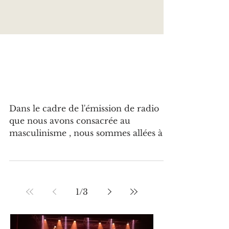
« Le système patriarcal a longtemps
couvert et légitimé les violences
faites aux femmes »
Dans le cadre de l'émission de radio
que nous avons consacrée au
masculinisme , nous sommes allées à la
rencontre du collectif L'Échappée, qui
lutte contre les violences sexistes et
sexuelles. Un grand merci à Camille,
Laurine et Victoire qui ont accepté de
1
/
3
nous accueillir dans leur local lillois et
de répondre à nos questions. Voici