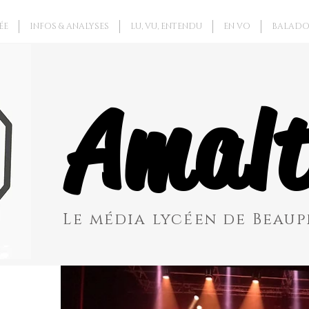
ÉE
INFOS & ANALYSES
LU, VU, ENTENDU
EN VO
BALADO
Amalt
Le média lycéen de Beaupr