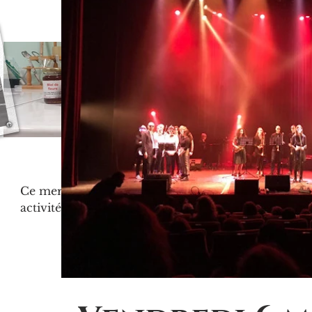
Mise en pot du miel 2023 !
Ce mercredi, dans le cadre des
activités de l’A.N.E., les élèves
présents ont pu procéder à la mise
en pot du miel récolté le 18 octobre....
1
/
2