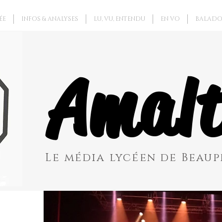
ÉE
INFOS & ANALYSES
LU, VU, ENTENDU
EN VO
BALADO
Amalt
Le média lycéen de Beaupr