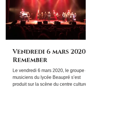
Dawn King mise en scène par Arnault
Encart, avec les comédiens Fanny
Chevalier et Didier Cousin. Le résultat
: deux représentations marquant
Vendredi 6 mars 2020…
Remember
Le vendredi 6 mars 2020, le groupe de
musiciens du lycée Beaupré s’est
produit sur la scène du centre culturel
Paul André Lequimme à...