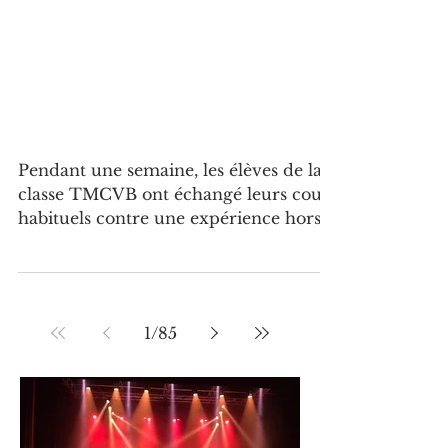
“Jugés par leur propre génération” :
des lycéens du lycée Beaupré
montent sur scène pour un procès
climatique percutant
Pendant une semaine, les élèves de la
classe TMCVB ont échangé leurs cours
habituels contre une expérience hors
norme : créer et jouer une pièce de
théâtre engagée, aux côtés de
professionnels. Encadrés par leur
enseignante Mme Omiel et
1
/
85
accompagnés par la compagnie
Théâtre du Prisme, les élèves ont
travaillé sur The Trials , une œuvre de