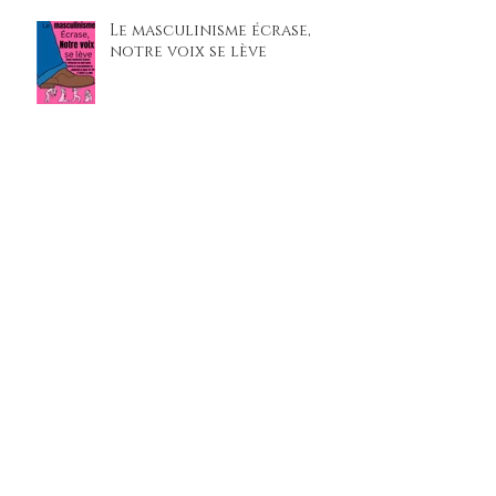
Le masculinisme écrase,
notre voix se lève
“Jugés par leur propre
génération” : des lycéens
du lycée Beaupré montent
sur scène pour un procès
climatique percutant
La dictature argentine à
travers la littérature
Les mères et grand-mères
de la Place de Mai