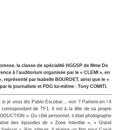
 presse, la classe de spécialité HGGSP de Mme De 
ence à l’auditorium organisée par le « CLEMI », en 
», représenté par Isabelle BOURDET, ainsi que le « 
ar le journaliste et PDG lui-même : Tony COMITI.
 si je vous dis Pablo Escobar… non ? Parlons-en ! Il 
 correspondant de TF1. Il est à la tête de sa propre 
ODUCTION ». Du côté personnel, il était photographe 
alise des épisodes de « Zone Interdite », « Grand 
écial ». Par ailleurs, il réalise un film pour Canal 