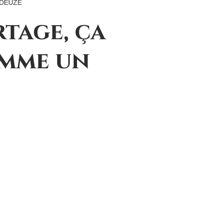
n DEUZE
rtage, ça
omme un