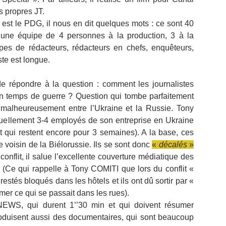
s propres JT.
 est le PDG, il nous en dit quelques mots : ce sont 40 
c une équipe de 4 personnes à la production, 3 à la 
pes de rédacteurs, rédacteurs en chefs, enquêteurs, 
te est longue.
de répondre à la question : comment les journalistes 
é en temps de guerre ? Question qui tombe parfaitement 
malheureusement entre l’Ukraine et la Russie. Tony 
tuellement 3-4 employés de son entreprise en Ukraine 
 qui restent encore pour 3 semaines). A la base, ces 
re voisin de la Biélorussie. Ils se sont donc 
« 
décalés
 »
nflit, il salue l’excellente couverture médiatique des 
(Ce qui rappelle à Tony COMITI que lors du conflit « 
 restés bloqués dans les hôtels et ils ont dû sortir par « 
filmer ce qui se passait dans les rues).
NEWS, qui durent 1’’30 min et qui doivent résumer 
 produisent aussi des documentaires, qui sont beaucoup 