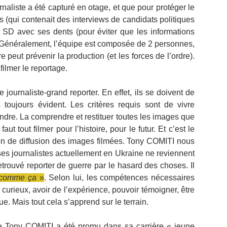
rnaliste a été capturé en otage, et que pour protéger le 
s (qui contenait des interviews de candidats politiques 
te SD avec ses dents (pour éviter que les informations 
. Généralement, l’équipe est composée de 2 personnes, 
re peut prévenir la production (et les forces de l’ordre). 
 filmer le reportage.
 journaliste-grand reporter. En effet, ils se doivent de 
 toujours évident. Les critères requis sont de vivre 
endre. La comprendre et restituer toutes les images que 
faut tout filmer pour l’histoire, pour le futur. Et c’est le 
on de diffusion des images filmées. Tony COMITI nous 
ses journalistes actuellement en Ukraine ne reviennent 
etrouvé reporter de guerre par le hasard des choses. Il 
comme ça
 »
. Selon lui, les compétences nécessaires 
curieux, avoir de l’expérience, pouvoir témoigner, être 
que. Mais tout cela s’apprend sur le terrain.
ue Tony COMITI a été promu dans sa carrière « jeune 