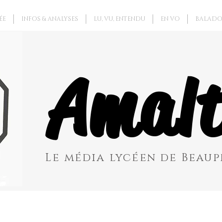
ÉE
INFOS & ANALYSES
LU, VU, ENTENDU
EN VO
BALADO
Amalt
Le média lycéen de Beaupr