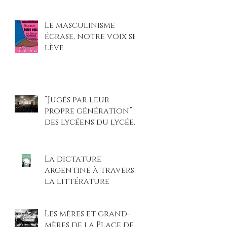
et légitimé les
violences faites aux
Le masculinisme
femmes »
écrase, notre voix se
lève
“Jugés par leur
propre génération” :
des lycéens du lycée
Beaupré montent sur
scène pour un procès
climatique
La dictature
percutant
argentine à travers
la littérature
Les mères et grand-
mères de la Place de