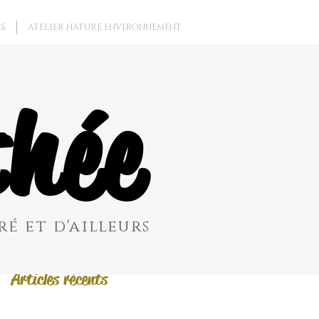
S
ATELIER NATURE ENVIRONNEMENT
Posts à l'affiche
hée
Revenez bientôt
Dès que de
nouveaux posts
seront publiés,
vous les verrez ici.
é et d'ailleurs
Articles récents