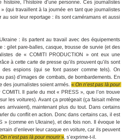
 histoire, l’histoire d’une personne. Ces journalistes 
» (qui travaillent à la journée en tant que journalistes 
r au soir leur reportage : ils sont caméramans et aussi 
kraine : ils partent au travail avec des équipements 
 : gilet pare-balles, casque, trousse de survie (et des 
rnalistes de « COMITI PRODUCTION » ont eux une 
âce à cette carte de presse qu’ils prouvent qu’ils sont 
s des espions (qui se font passer comme tels). On 
 (ou pas) d’images de combats, de bombardements. En 
ue des journalistes soient armés. 
« 
On n’est pas là pour 
y COMITI. Il parle du mot « PRESS », que l’on trouve 
 sur les voitures). Avant ça protégeait (ça faisait même 
es arrivaient), maintenant plus du tout. Dans certains 
arler du conflit en action. Donc dans certains cas, il est 
 » (comme en Ukraine), et des fois non. Il évoque le 
 terrain d’enlever leur casque en voiture, car ils peuvent 
 
On n’est pas là pour mourir 
»
, s’exprime-t-il.