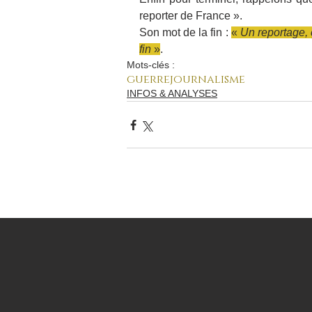
reporter de France ».
Son mot de la fin : 
« 
Un reportage, 
fin
 »
.
Mots-clés :
guerre
journalisme
INFOS & ANALYSES