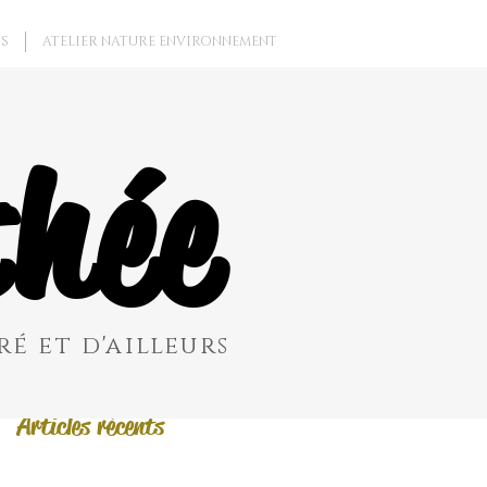
S
ATELIER NATURE ENVIRONNEMENT
Posts à l'affiche
hée
Revenez bientôt
Dès que de
nouveaux posts
seront publiés,
vous les verrez ici.
é et d'ailleurs
Articles récents