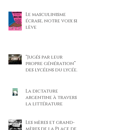
et légitimé les
violences faites aux
Le masculinisme
femmes »
écrase, notre voix se
lève
“Jugés par leur
propre génération” :
des lycéens du lycée
Beaupré montent sur
scène pour un procès
climatique
La dictature
percutant
argentine à travers
la littérature
Les mères et grand-
mères de la Place de