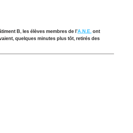
âtiment B, les élèves membres de l’
A.N.E.
 ont 
avaient, quelques minutes plus tôt, retirés des 