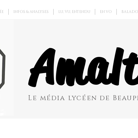
ÉE
INFOS & ANALYSES
LU, VU, ENTENDU
EN VO
BALADO
Amalt
Le média lycéen de Beaupr