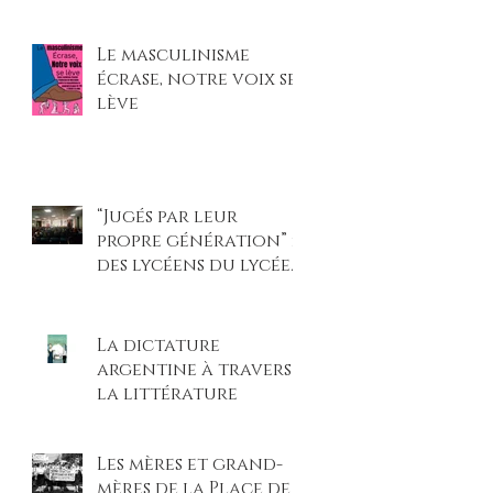
et légitimé les
violences faites aux
Le masculinisme
femmes »
écrase, notre voix se
lève
“Jugés par leur
propre génération” :
des lycéens du lycée
Beaupré montent sur
scène pour un procès
climatique
La dictature
percutant
argentine à travers
la littérature
Les mères et grand-
mères de la Place de