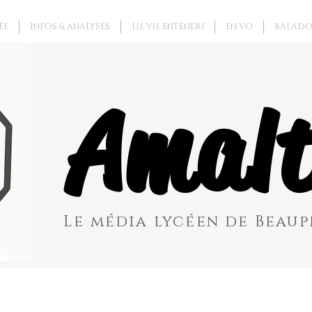
ÉE
INFOS & ANALYSES
LU, VU, ENTENDU
EN VO
BALADO
Amalt
Le média lycéen de Beaupr