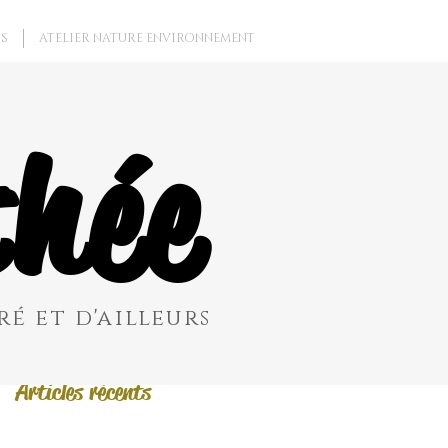
S
ATELIER NATURE ENVIRONNEMENT
Posts à l'affiche
hée
Revenez bientôt
Dès que de
nouveaux posts
seront publiés,
vous les verrez ici.
é et d'ailleurs
Articles récents