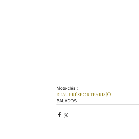
Mots-clés :
beaupré
sport
paris
JO
BALADOS